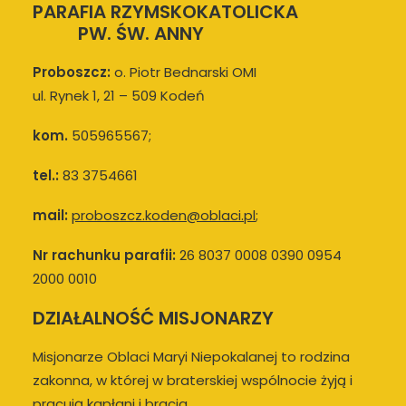
PARAFIA RZYMSKOKATOLICKA
PW. ŚW. ANNY
Proboszcz:
o. Piotr Bednarski OMI
ul. Rynek 1, 21 – 509 Kodeń
kom.
505965567;
tel.:
83 3754661
mail:
proboszcz.koden@oblaci.pl
;
Nr rachunku parafii:
26 8037 0008 0390 0954
2000 0010
DZIAŁALNOŚĆ MISJONARZY
Misjonarze Oblaci Maryi Niepokalanej to rodzina
zakonna, w której w braterskiej wspólnocie żyją i
pracują kapłani i bracia.