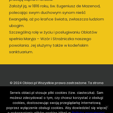
Założył ją, w 1816 roku, św. Eugeniusz de Mazenod,
polecając swym duchowym synom nieść
Ewangelię, aż po krańce świata, zwłaszcza ludziom
ubogim.
Szczególną rolę w życiu i posługiwaniu Oblatów
spełnia Maryja – Wzór i Strażniczka naszego
powołania. Jej służymy także w kodeńskim
sanktuarium.
© 2024 Oblaci.pl Wszystkie prawa zastrzeżone. Ta strona
wykorzystuje
cookies i używa polityki prywatności
Serwis oblaci.pl stosuje pliki cookies (tzw. ciasteczka). Sam
możesz zdecydować o tym, czy chcesz korzystać z obsługi
Administrator strony –
info@oblaci.pl
cookies, dostosowując swoją przeglądarkę internetową
poprzez wyłączenie obsługi cookies. Aby dowiedzieć się więcej
o wykorzystaniu plików cookies kliknij w
Politykę prywatności
.