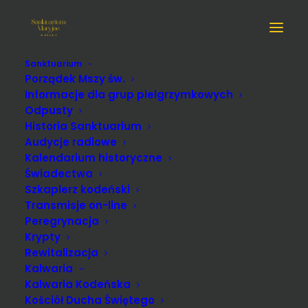
Sanktuarium
"WIECZÓR Z MARYJĄ"
Porządek Mszy św.
Informacje dla grup pielgrzymkowych
Odpusty
Historia Sanktuarium
Audycje radiowe
Kalendarium historyczne
Świadectwa
Szkaplerz kodeński
Transmisje on-line
Peregrynacja
Krypty
Rewitalizacja
Kalwaria
Kalwaria Kodeńska
Kościół Ducha Świętego