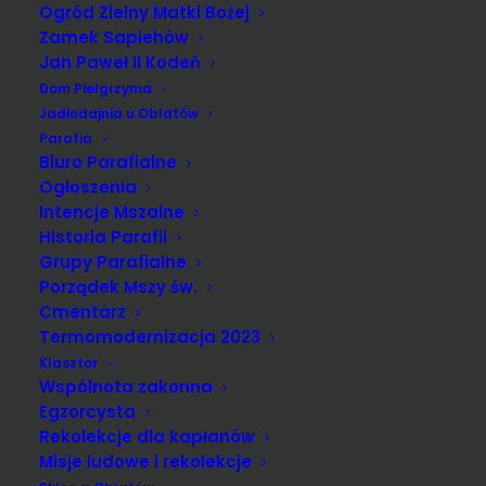
Ogród Zielny Matki Bożej
Zamek Sapiehów
Jan Paweł II Kodeń
Dom Pielgrzyma
Jadłodajnia u Oblatów
Parafia
Biuro Parafialne
Ogłoszenia
Intencje Mszalne
Historia Parafii
Grupy Parafialne
Porządek Mszy św.
„WIECZÓR Z MARYJĄ”
Cmentarz
Zapraszamy na cykliczne spotkania
Termomodernizacja 2023
modlitewno-formacyjne w Kodniu. Kolejne z nich
Klasztor
już 21 marca od godziny 19.
Wspólnota zakonna
Egzorcysta
Rekolekcje dla kapłanów
Misje ludowe i rekolekcje